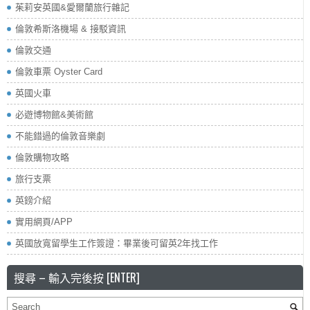
茱莉安英國&愛爾蘭旅行雜記
倫敦希斯洛機場 & 接駁資訊
倫敦交通
倫敦車票 Oyster Card
英國火車
必遊博物館&美術館
不能錯過的倫敦音樂劇
倫敦購物攻略
旅行支票
英鎊介紹
實用網頁/APP
英國放寬留學生工作簽證：畢業後可留英2年找工作
搜尋 – 輸入完後按 [ENTER]