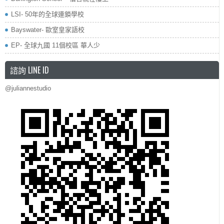
LSI- 50年的全球連鎖學校
Bayswater- 歐室皇家語校
EP- 全球九國 11個校區 華人少
諮詢 LINE ID
@juliannestudio