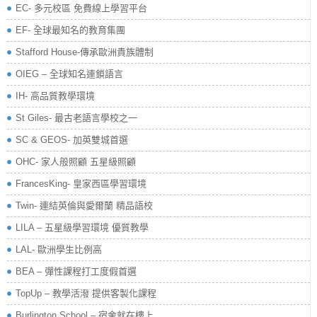
EC- 多元校區 免費線上學習平台
EF- 全球最知名的教育集團
Stafford House-傳承歐洲貴族體制
OIEG – 全球知名連鎖語言
IH- 高品質教學環境
St Giles- 最古老語言學校之一
SC & GEOS- 加英雙城首選
OHC- 家人般照顧 五星級照顧
FrancesKing- 皇家西區學習環境
Twin- 連結英倫與愛爾蘭 精品語校
LILA – 五星級學習環境 優質教學
LAL- 歐洲學生比例高
BEA – 彈性課程打工度假首選
TopUp – 教學活潑 提供客製化課程
Burlington School – 宿舍就在樓上