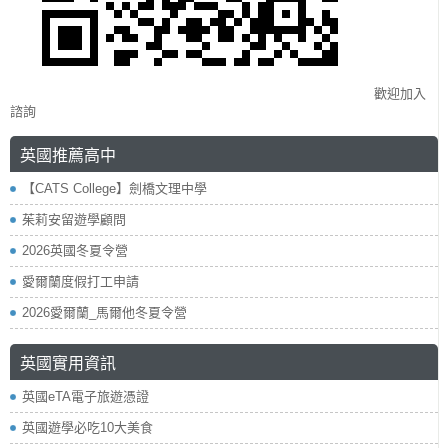
歡迎加入
諮詢
英國推薦高中
【CATS College】劍橋文理中學
茱莉安留遊學顧問
2026英國冬夏令營
愛爾蘭度假打工申請
2026愛爾蘭_馬爾他冬夏令營
英國實用資訊
英國eTA電子旅遊憑證
英國遊學必吃10大美食