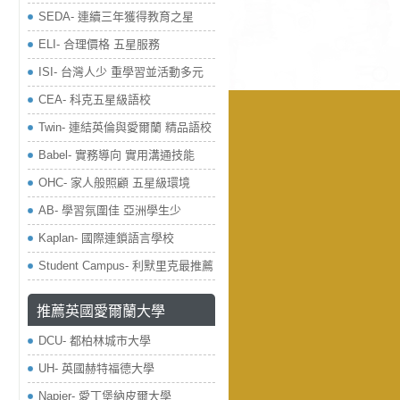
SEDA- 連續三年獲得教育之星
ELI- 合理價格 五星服務
ISI- 台灣人少 重學習並活動多元
CEA- 科克五星級語校
Twin- 連結英倫與愛爾蘭 精品語校
Babel- 實務導向 實用溝通技能
OHC- 家人般照顧 五星級環境
AB- 學習氛圍佳 亞洲學生少
Kaplan- 國際連鎖語言學校
Student Campus- 利默里克最推薦
推薦英國愛爾蘭大學
DCU- 都柏林城市大學
UH- 英國赫特福德大學
Napier- 愛丁堡納皮爾大學