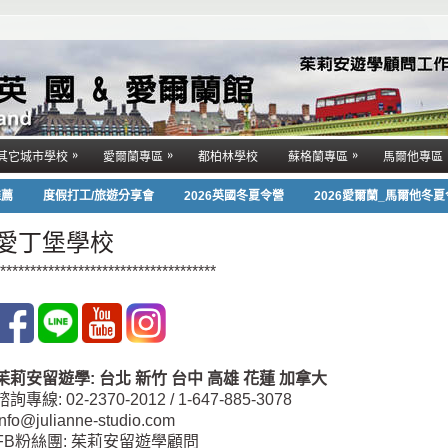
»
»
»
其它城市學校
愛爾蘭專區
都柏林學校
蘇格蘭專區
馬爾他專區
推薦
度假打工/旅遊分享會
2026英國冬夏令營
2026愛爾蘭_馬爾他冬
愛丁堡學校
************************************
茱莉安留遊學
:
台北
新竹 台中
高雄 花蓮
加拿大
諮詢專線: 02-2370-2012 / 1-647-885-3078
info@julianne-studio.com
FB粉絲團: 茱莉安留遊學顧問