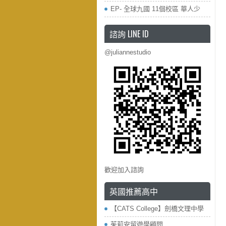
EP- 全球九國 11個校區 華人少
諮詢 LINE ID
@juliannestudio
歡迎加入諮詢
英國推薦高中
【CATS College】劍橋文理中學
茱莉安留遊學顧問