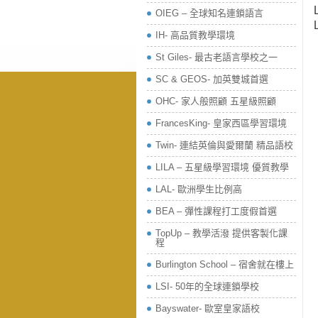
OIEG – 全球知名連鎖語言
IH- 高品質教學環境
St Giles- 最古老語言學校之一
SC & GEOS- 加英雙城首選
OHC- 家人般照顧 五星級照顧
FrancesKing- 皇家西區學習環境
Twin- 連結英倫與愛爾蘭 精品語校
LILA – 五星級學習環境 優質教學
LAL- 歐洲學生比例高
BEA – 彈性課程打工度假首選
TopUp – 教學活潑 提供客製化課
程
Burlington School – 宿舍就在樓上
LSI- 50年的全球連鎖學校
Bayswater- 歐室皇家語校