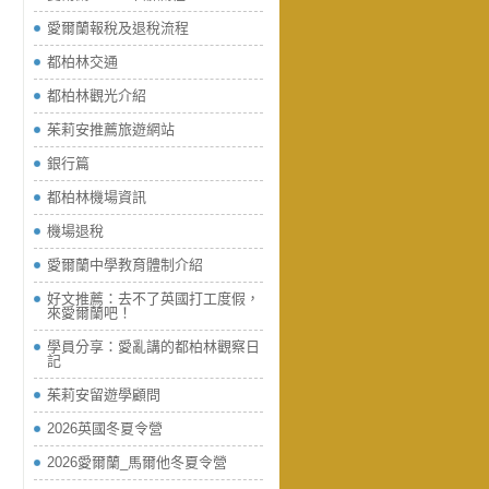
愛爾蘭報稅及退稅流程
都柏林交通
都柏林觀光介紹
茱莉安推薦旅遊網站
銀行篇
都柏林機場資訊
機場退稅
愛爾蘭中學教育體制介紹
好文推薦：去不了英國打工度假，
來愛爾蘭吧！
學員分享：愛亂講的都柏林觀察日
記
茱莉安留遊學顧問
2026英國冬夏令營
2026愛爾蘭_馬爾他冬夏令營