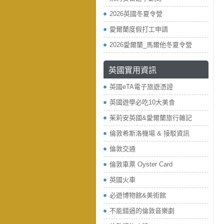
2026英國冬夏令營
愛爾蘭度假打工申請
2026愛爾蘭_馬爾他冬夏令營
英國實用資訊
英國eTA電子旅遊憑證
英國遊學必吃10大美食
茱莉安英國&愛爾蘭旅行雜記
倫敦希斯洛機場 & 接駁資訊
倫敦交通
倫敦車票 Oyster Card
英國火車
必遊博物館&美術館
不能錯過的倫敦音樂劇