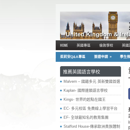
HOME
英國專區
倫敦學校
英國
»
茱莉安Q&A專區
簽證申請
學生
推薦英國語言學校
*
Malvern – 國籍多元 英新雙國首選
Kaplan- 國際連鎖語言學校
Kings- 世界的起點在國王
EC- 多元校區 免費線上學習平台
EF- 全球最知名的教育集團
Stafford House-傳承歐洲貴族體制