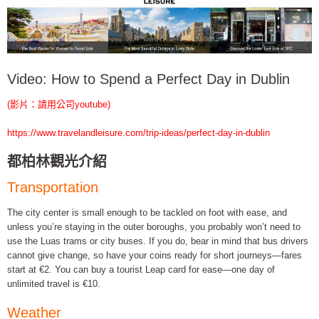
Video: How to Spend a Perfect Day in Dublin
(影片：請用公司youtube)
https://www.travelandleisure.com/trip-ideas/perfect-day-in-dublin
都柏林觀光介紹
Transportation
The city center is small enough to be tackled on foot with ease, and
unless you’re staying in the outer boroughs, you probably won’t need to
use the Luas trams or city buses. If you do, bear in mind that bus drivers
cannot give change, so have your coins ready for short journeys—fares
start at €2. You can buy a tourist Leap card for ease—one day of
unlimited travel is €10.
Weather