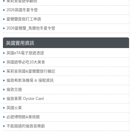
茱莉安留遊學顧問
2026英國冬夏令營
愛爾蘭度假打工申請
2026愛爾蘭_馬爾他冬夏令營
英國實用資訊
英國eTA電子旅遊憑證
英國遊學必吃10大美食
茱莉安英國&愛爾蘭旅行雜記
倫敦希斯洛機場 & 接駁資訊
倫敦交通
倫敦車票 Oyster Card
英國火車
必遊博物館&美術館
不能錯過的倫敦音樂劇