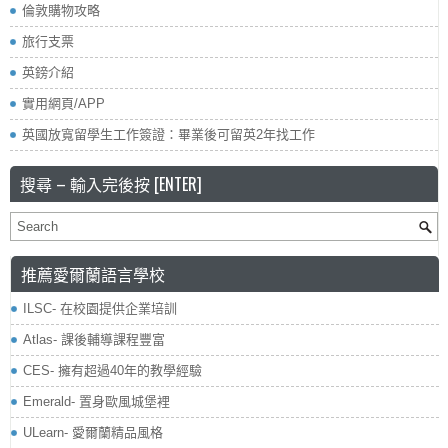
倫敦購物攻略
旅行支票
英鎊介紹
實用網頁/APP
英國放寬留學生工作簽證：畢業後可留英2年找工作
搜尋 – 輸入完後按 [ENTER]
推薦愛爾蘭語言學校
ILSC- 在校園提供企業培訓
Atlas- 課後輔導課程豐富
CES- 擁有超過40年的教學經驗
Emerald- 置身歐風城堡裡
ULearn- 愛爾蘭精品風格