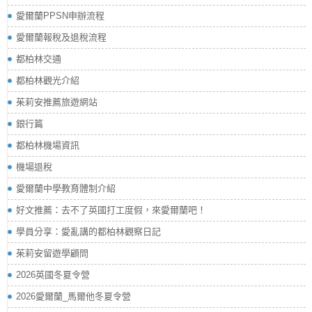
愛爾蘭PPSN申辦流程
愛爾蘭報稅及退稅流程
都柏林交通
都柏林觀光介紹
茱莉安推薦旅遊網站
銀行篇
都柏林機場資訊
機場退稅
愛爾蘭中學教育體制介紹
好文推薦：去不了英國打工度假，來愛爾蘭吧！
學員分享：愛亂講的都柏林觀察日記
茱莉安留遊學顧問
2026英國冬夏令營
2026愛爾蘭_馬爾他冬夏令營