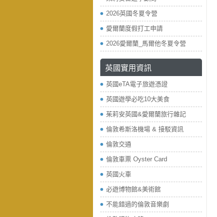
2026英國冬夏令營
愛爾蘭度假打工申請
2026愛爾蘭_馬爾他冬夏令營
英國實用資訊
英國eTA電子旅遊憑證
英國遊學必吃10大美食
茱莉安英國&愛爾蘭旅行雜記
倫敦希斯洛機場 & 接駁資訊
倫敦交通
倫敦車票 Oyster Card
英國火車
必遊博物館&美術館
不能錯過的倫敦音樂劇