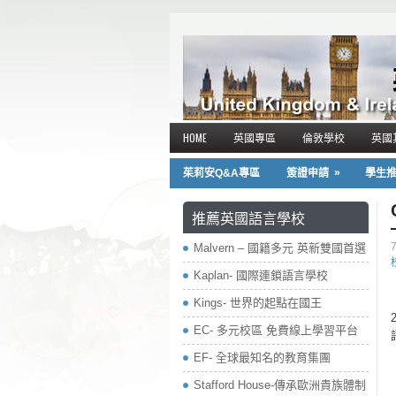
HOME
英國專區
倫敦學校
英國
»
茱莉安Q&A專區
簽證申請
學生
推薦英國語言學校
Malvern – 國籍多元 英新雙國首選
Kaplan- 國際連鎖語言學校
Kings- 世界的起點在國王
EC- 多元校區 免費線上學習平台
EF- 全球最知名的教育集團
Stafford House-傳承歐洲貴族體制