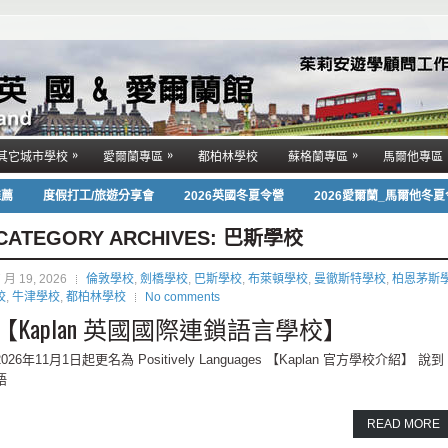
»
»
»
其它城市學校
愛爾蘭專區
都柏林學校
蘇格蘭專區
馬爾他專區
推薦
度假打工/旅遊分享會
2026英國冬夏令營
2026愛爾蘭_馬爾他冬
CATEGORY ARCHIVES:
巴斯學校
7 月 19, 2026
倫敦學校
,
劍橋學校
,
巴斯學校
,
布萊頓學校
,
曼徹斯特學校
,
柏恩茅斯
校
,
牛津學校
,
都柏林學校
No comments
【Kaplan 英國國際連鎖語言學校】
2026年11月1日起更名為 Positively Languages 【Kaplan 官方學校介紹】 說到
語
READ MORE