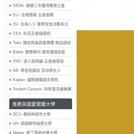
SEDA- 連續三年獲得教育之星
ELI- 合理價格 五星服務
ISI- 台灣人少 重學習並活動多元
CEA- 科克五星級語校
Twin- 連結英倫與愛爾蘭 精品語校
Babel- 實務導向 實用溝通技能
OHC- 家人般照顧 五星級環境
AB- 學習氛圍佳 亞洲學生少
Kaplan- 國際連鎖語言學校
Student Campus- 利默里克最推薦
推薦英國愛爾蘭大學
DCU- 都柏林城市大學
UH- 英國赫特福德大學
Napier- 愛丁堡納皮爾大學