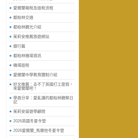
愛爾蘭報稅及退稅流程
都柏林交通
都柏林觀光介紹
茱莉安推薦旅遊網站
銀行篇
都柏林機場資訊
機場退稅
愛爾蘭中學教育體制介紹
好文推薦：去不了英國打工度假，
來愛爾蘭吧！
學員分享：愛亂講的都柏林觀察日
記
茱莉安留遊學顧問
2026英國冬夏令營
2026愛爾蘭_馬爾他冬夏令營