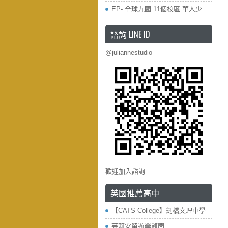
EP- 全球九國 11個校區 華人少
諮詢 LINE ID
@juliannestudio
歡迎加入諮詢
英國推薦高中
【CATS College】劍橋文理中學
茱莉安留遊學顧問