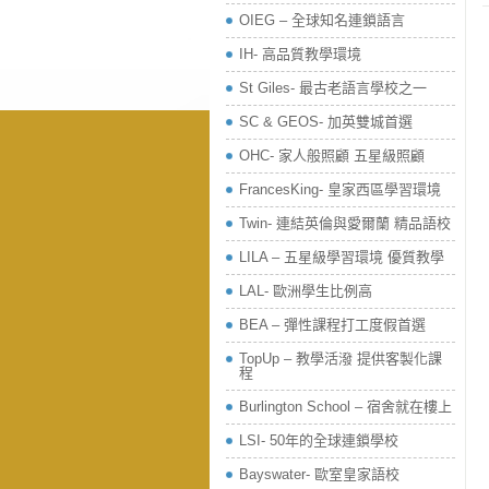
OIEG – 全球知名連鎖語言
IH- 高品質教學環境
St Giles- 最古老語言學校之一
SC & GEOS- 加英雙城首選
OHC- 家人般照顧 五星級照顧
FrancesKing- 皇家西區學習環境
Twin- 連結英倫與愛爾蘭 精品語校
LILA – 五星級學習環境 優質教學
LAL- 歐洲學生比例高
BEA – 彈性課程打工度假首選
TopUp – 教學活潑 提供客製化課
程
Burlington School – 宿舍就在樓上
LSI- 50年的全球連鎖學校
Bayswater- 歐室皇家語校